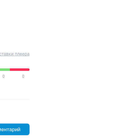
ставки плеера
0
0