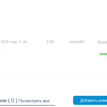
 2018 года, 11:43
2199
nastya960
Код в
а
ие (
0
)
Посмотреть все