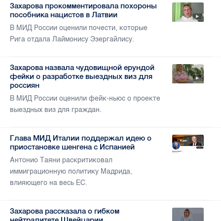
Захарова прокомментировала похороны
пособника нацистов в Латвии
В МИД России оценили почести, которые
Рига отдала Лаймонису Эзергайлису.
Захарова назвала чудовищной ерундой
фейки о разработке выездных виз для
россиян
В МИД России оценили фейк-ньюс о проекте
выездных виз для граждан.
Глава МИД Италии поддержал идею о
приостановке шенгена с Испанией
Антонио Таяни раскритиковал
иммиграционную политику Мадрида,
влияющего на весь ЕС.
Захарова рассказала о гибком
нейтралитете Швейцарии